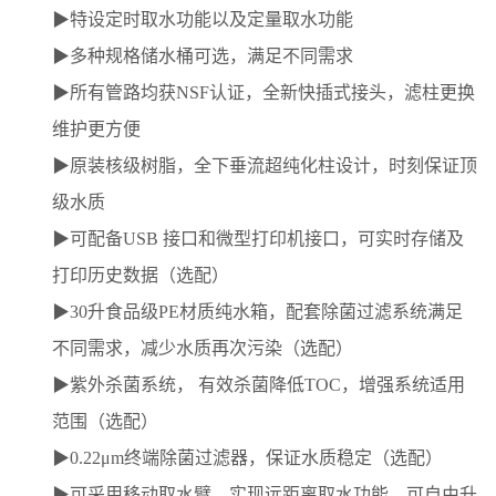
▶特设定时取水功能以及定量取水功能
▶多种规格储水桶可选，满足不同需求
▶所有管路均获NSF认证，全新快插式接头，滤柱更换
维护更方便
▶原装核级树脂，全下垂流超纯化柱设计，时刻保证顶
级水质
▶可配备USB 接口和微型打印机接口，可实时存储及
打印历史数据（选配）
▶30升食品级PE材质纯水箱，配套除菌过滤系统满足
不同需求，减少水质再次污染（选配）
▶紫外杀菌系统， 有效杀菌降低TOC，增强系统适用
范围（选配）
▶0.22μm终端除菌过滤器，保证水质稳定（选配）
▶可采用移动取水臂，实现远距离取水功能，可自由升