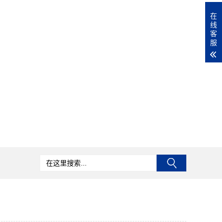
在
线
客
服