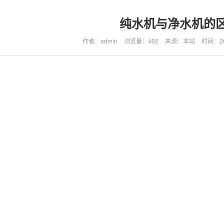
纯水机与净水机的
作者：admin
浏览量：492
来源：本站
时间：202
机有哪些区别？让我们跟随浙江森涛科技的森涛小编一起来看下吧： 一、
机污染物，出水为直饮的纯净水。 净水机：通过过滤和吸附的方式去除氯
有哪些区别？让我们跟随浙江森涛科技的森涛小编一起来看下吧：
度的RO膜反渗透的方式，流住水中的一切有机污染物，出水为直饮