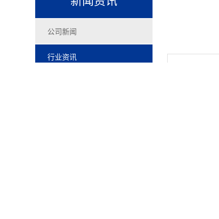
公司新闻
行业资讯
信息摘要：
纯水机和净水
联系我们
水中的一切有
纯水机和净水机
一、概念不同
纯水机：超细精