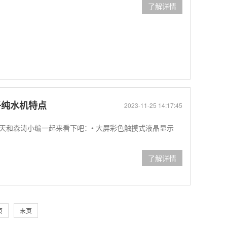
了解详情
子纯水机特点
2023-11-25 14:17:45
天和森涛小编一起来看下吧：• 大屏彩色触摸式液晶显示
了解详情
页
末页